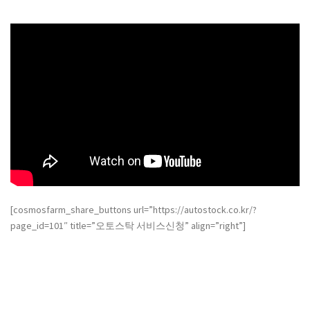
[cosmosfarm_share_buttons url=”https://autostock.co.kr/?
page_id=101″ title=”오토스탁 서비스신청” align=”right”]